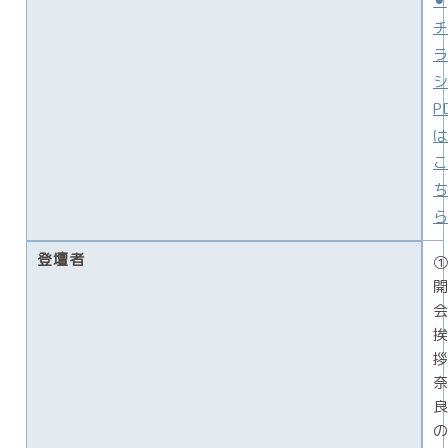
⚫︎
P
登壇者